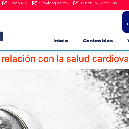
Osea.Mx
SinAlergias.mx
TenerEnMente.Mx
Inicio
Contenidos
relación con la salud cardiov