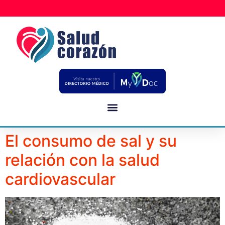
El consumo de sal y su
relación con la salud
cardiovascular