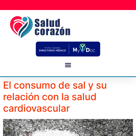
El consumo de sal y su
relación con la salud
cardiovascular