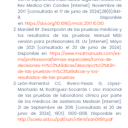
Rev Medica Clin Condes [Internet]. Noviembre de
2017 [consultado el 17 de junio de 2024];28(6):841-
8. Disponible
en:
https://doi.org/10.1016/j.rmclc.2017.10.010
Mandell BF. Descripción de las pruebas médicas y
los resultados de las pruebas. Manual MSD
versión para profesionales EE. UU [Internet]. Mayo
de 2021 [consultado el 20 de junio de 2024].
Disponible en:
https://www.msdmanuals.com/es-
mx/professional/temas-especiales/toma-de-
decisiones-m%C3%A9dicas/descripci%C3%B3n-
de-las-pruebas-m%C3%A9dicas-y-los-
resultados-de-las-pruebas
León-Ramentol CC, Rivero-Fexas G, López-
Machado M, Rodríguez-Socarrás I. Uso irracional
de las pruebas de laboratorio clínico por parte
de los médicos de asistencia. Medisan [Internet].
21 de Septiembre de 2015 [consultado el 20 de
junio de 2024]; 19(11): 1300-1308. Disponible en:
http://scielo.sld.cu/pdf/san/v19n11/san011911.pdf