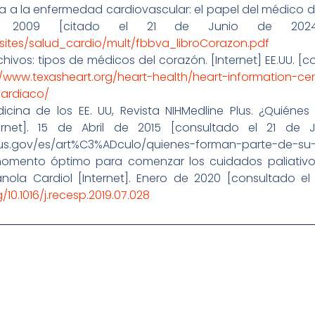
ma a la enfermedad cardiovascular: el papel del médico de
A; 2009 [citado el 21 de Junio de 2024];
sites/salud_cardio/mult/fbbva_libroCorazon.pdf
rchivos: tipos de médicos del corazón. [Internet] EE.UU. [c
//www.texasheart.org/heart-health/heart-information-cen
ardiaco/
dicina de los EE. UU, Revista NIHMedline Plus. ¿Quién
ternet]. 15 de Abril de 2015 [consultado el 21 de 
lus.gov/es/art%C3%ADculo/quienes-forman-parte-de-su
 momento óptimo para comenzar los cuidados paliativos
anola Cardiol [Internet]. Enero de 2020 [consultado el 
g/10.1016/j.recesp.2019.07.028