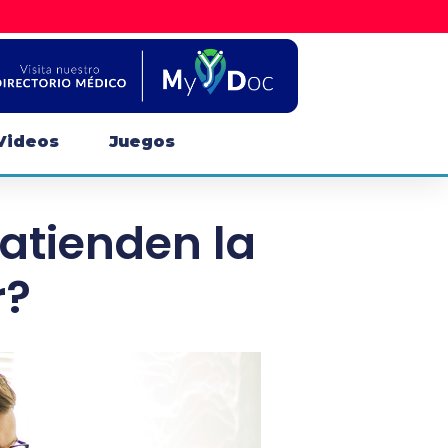
Videos
Juegos
atienden la
r?