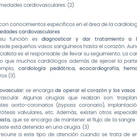
medades cardiovasculares. (2)
on conocimientos específicos en el área de la cardiolog
edades cardiovasculares
su función es
diagnosticar y dar tratamiento a 
desde pequeños vasos sanguíneos hasta el corazón. Aun
ecialista es el responsable de llevar su seguimiento. La 
 lo que muchos cardiólogos además de ejercer la parte 
emplo,
cardiología pediátrica, ecocardiografía,
hemod
ros (3).
iovascular:
se encarga
de operar el corazón y los vasos
vascular. Algunas cirugías que realizan son: traspl
tes aorto-coronarios (
bypass
coronario), implantació
rótesis valvulares, etc. Además, existen otros especial
nista,
que se encarga de mantener el flujo de la sangre 
te está detenido en una cirugía. (3)
recurre a este tipo de atención cuando se trata de 