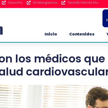
Osea.Mx
SinAlergias.mx
TenerEnMente.Mx
Inicio
Contenidos
on los médicos que 
alud cardiovascula