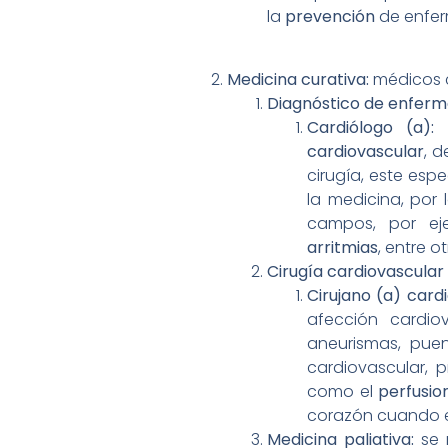
la
prevención
de enfer
Medicina curativa:
médicos c
Diagnóstico de enferm
Cardiólogo (a):
cardiovascular
, 
cirugía, este esp
la medicina, por
campos, por ej
arritmias
, entre ot
Cirugía cardiovascular
Cirujano (a) card
afección cardio
aneurismas, puen
cardiovascular, p
como el
perfusio
corazón cuando es
Medicina paliativa:
se 