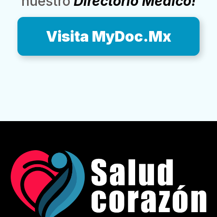
nuestro
Directorio Médico!
Visita MyDoc.Mx