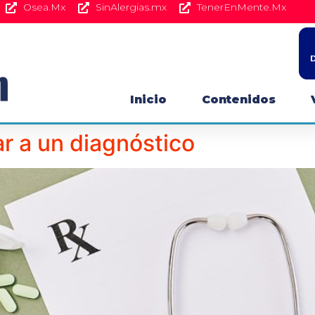
Osea.Mx
SinAlergias.mx
TenerEnMente.Mx
Inicio
Contenidos
ar a un diagnóstico