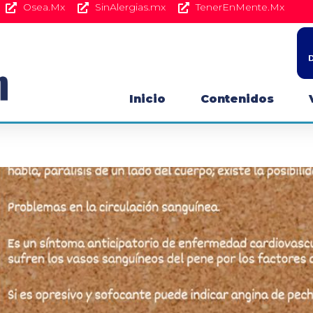
Osea.Mx
SinAlergias.mx
TenerEnMente.Mx
Inicio
Contenidos